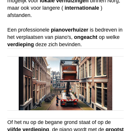
mogelijk voor
lokale
verhuizingen
binnen Norg,
maar ook voor langere (
internationale
)
afstanden.
Een professionele
pianoverhuizer
is bedreven in
het verplaatsen van piano's,
ongeacht
op welke
verdieping
deze zich bevinden.
Of het nu op de begane grond staat of op de
vijfde
verdieping
, de piano wordt met de
grootst