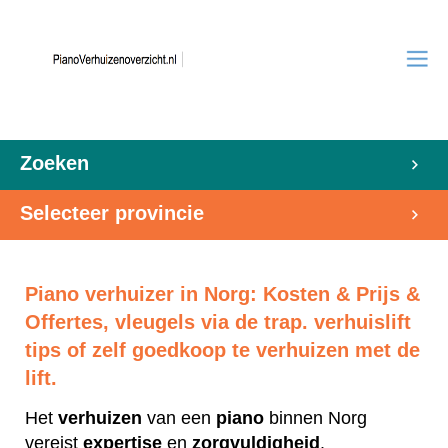
Zoeken
Selecteer provincie
Piano verhuizer in Norg: Kosten & Prijs &
Offertes, vleugels via de trap. verhuislift
tips of zelf goedkoop te verhuizen met de
lift.
Het
verhuizen
van een
piano
binnen Norg
vereist
expertise
en
zorgvuldigheid
.