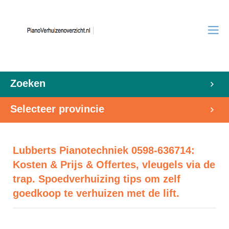
Zoeken
Selecteer provincie
Lubberts Pianotechniek 0598-636714:
Kosten & Prijs & Offertes, vleugels via de
trap. Spoedverhuizing tips om zelf
goedkoop te verhuizen met de lift.