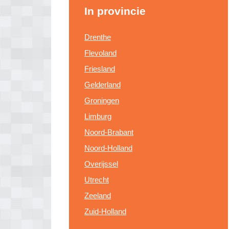
In provincie
Drenthe
Flevoland
Friesland
Gelderland
Groningen
Limburg
Noord-Brabant
Noord-Holland
Overijssel
Utrecht
Zeeland
Zuid-Holland