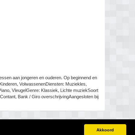
essen aan jongeren en ouderen. Op beginnend en
 Kinderen, VolwassenenDiensten: Muziekles,
Piano, VleugelGenre: Klassiek, Lichte muziekSoort
Contant, Bank / Giro overschrijvingAangesloten bij
Akkoord
Gratis Verhuis Offertes Vergelijken
Verhuisservice