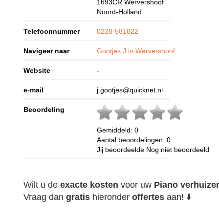
1693CR
Wervershoof
Noord-Holland
Telefoonnummer
0228-581822
Navigeer naar
Gootjes J in Wervershoof
Website
-
e-mail
j.gootjes@quicknet.nl
Beoordeling
Gemiddeld:
0
Aantal beoordelingen:
0
Jij beoordeelde
Nog niet beoordeeld
Wilt u de
exacte
kosten
voor uw
Piano verhuize
Vraag dan
gratis
hieronder
offertes
aan! ⬇️