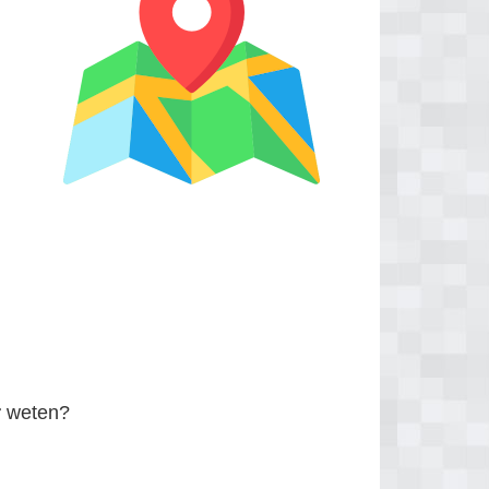
r
weten?