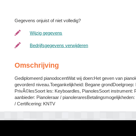
Gegevens onjuist of niet volledig?
Wijzig gegevens
Bedrijfsgegevens verwijderen
Omschrijving
Gediplomeerd pianodocentWat wij doen:Het geven van pianol
gevorderd niveau.Toegankelijkheid: Begane grondDoelgroep:
PrivÃ©lesSoort les: Keyboardles, PianolesSoort instrument: 
aanbieder: Pianoleraar / pianoleraresBetalingsmogelijkheden: 
/ Certificering: KNTV
egio?
Aanmelden bedrijven
Disclaimer