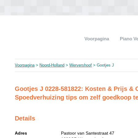
Voorpagina
Piano V
Voorpagina
>
Noord-Holland
>
Wervershoof
> Gootjes J
Gootjes J 0228-581822: Kosten & Prijs & Of
Spoedverhuizing tips om zelf goedkoop te 
Details
Adres
Pastoor van Santestraat 47