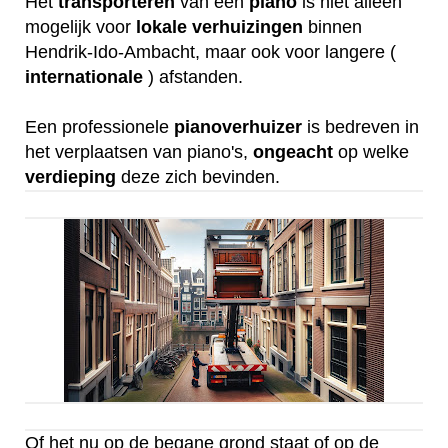
Het
transporteren
van een
piano
is niet alleen
mogelijk voor
lokale
verhuizingen
binnen
Hendrik-Ido-Ambacht, maar ook voor langere (
internationale
) afstanden.
Een professionele
pianoverhuizer
is bedreven in
het verplaatsen van piano's,
ongeacht
op welke
verdieping
deze zich bevinden.
Of het nu op de begane grond staat of op de