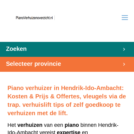
Zoeken
Selecteer provincie
Piano verhuizer in Hendrik-Ido-Ambacht:
Kosten & Prijs & Offertes, vleugels via de
trap. verhuislift tips of zelf goedkoop te
verhuizen met de lift.
Het
verhuizen
van een
piano
binnen Hendrik-
Ido-Ambacht vereist
expertise
en