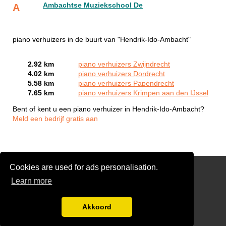
Ambachtse Muziekschool De
A
piano verhuizers in de buurt van "Hendrik-Ido-Ambacht"
2.92 km
piano verhuizers Zwijndrecht
4.02 km
piano verhuizers Dordrecht
5.58 km
piano verhuizers Papendrecht
7.65 km
piano verhuizers Krimpen aan den IJssel
Bent of kent u een piano verhuizer in Hendrik-Ido-Ambacht?
Meld een bedrijf gratis aan
Cookies are used for ads personalisation.
Verhuisservice
Learn more
Gratis Verhuis Offertes Vergelijken
Disclaimer
Akkoord
Aanmelden bedrijven