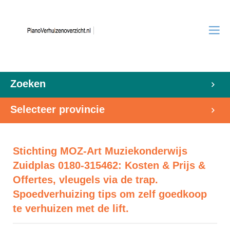
Zoeken
Selecteer provincie
Stichting MOZ-Art Muziekonderwijs
Zuidplas 0180-315462: Kosten & Prijs &
Offertes, vleugels via de trap.
Spoedverhuizing tips om zelf goedkoop
te verhuizen met de lift.