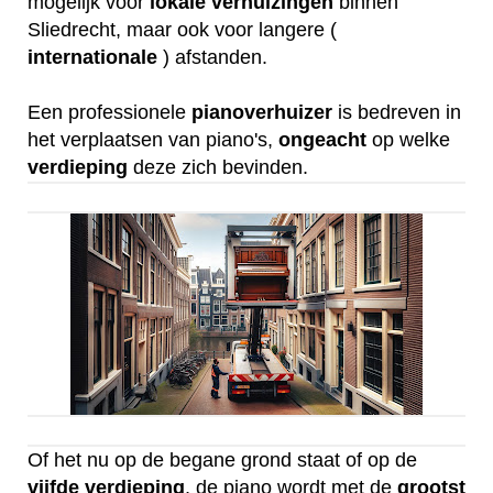
mogelijk voor
lokale
verhuizingen
binnen
Sliedrecht, maar ook voor langere (
internationale
) afstanden.
Een professionele
pianoverhuizer
is bedreven in
het verplaatsen van piano's,
ongeacht
op welke
verdieping
deze zich bevinden.
Of het nu op de begane grond staat of op de
vijfde
verdieping
, de piano wordt met de
grootst