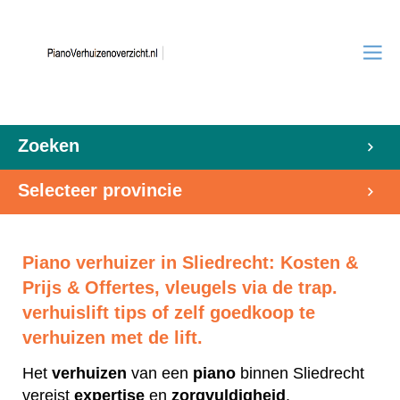
Zoeken
Selecteer provincie
Piano verhuizer in Sliedrecht: Kosten &
Prijs & Offertes, vleugels via de trap.
verhuislift tips of zelf goedkoop te
verhuizen met de lift.
Het
verhuizen
van een
piano
binnen Sliedrecht
vereist
expertise
en
zorgvuldigheid
.